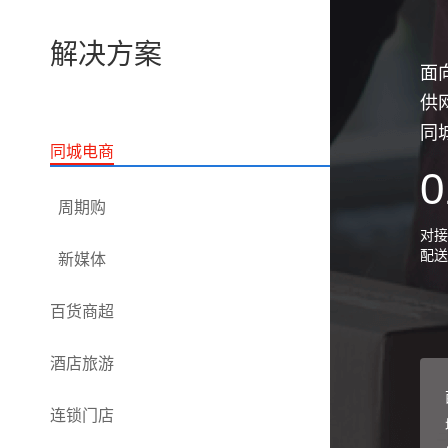
解决方案
面
供
同
同城电商
0
周期购
对接
配送
新媒体
百货商超
酒店旅游
连锁门店