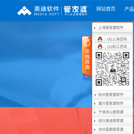
网站首页
产
列
财工贸系列
分销系列
服装系列
上海管家婆软件
RP
管家婆工贸PRO
管家婆分销ERP A8
管家婆服装DRP
QQ上海咨询
QQ松江咨询
I
管家婆工贸M系列
管家婆分销ERP S3
管家婆服装net
煌
管家婆工贸ERP
管家婆分销ERP V3
管家婆服装SII
版
管家婆财贸C系列
管家婆分销ERP V1
管家婆服装普及
版
管家婆财贸双全
管家婆D9 SAAS
管家婆ishop SAA
杭州管家婆软件
柜
管家婆财务版
嘉兴管家婆软件
宁波舟山管家婆
绍兴美迪管家婆
台州蓝图管家婆