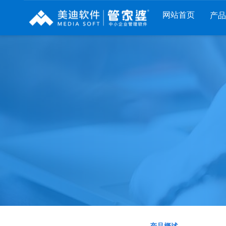
网站首页
产
列
财工贸系列
分销系列
服装系列
RP
管家婆工贸PRO
管家婆分销ERP A8
管家婆服装DRP
I
管家婆工贸M系列
管家婆分销ERP S3
管家婆服装net
煌
管家婆工贸ERP
管家婆分销ERP V3
管家婆服装SII
版
管家婆财贸C系列
管家婆分销ERP V1
管家婆服装普及
版
管家婆财贸双全
管家婆D9 SAAS
管家婆ishop SAA
柜
管家婆财务版