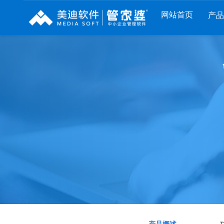
网站首页
产
列
财工贸系列
分销系列
服装系列
RP
管家婆工贸PRO
管家婆分销ERP A8
管家婆服装DRP
I
管家婆工贸M系列
管家婆分销ERP S3
管家婆服装net
煌
管家婆工贸ERP
管家婆分销ERP V3
管家婆服装SII
版
管家婆财贸C系列
管家婆分销ERP V1
管家婆服装普及
版
管家婆财贸双全
管家婆D9 SAAS
管家婆ishop SAA
柜
管家婆财务版