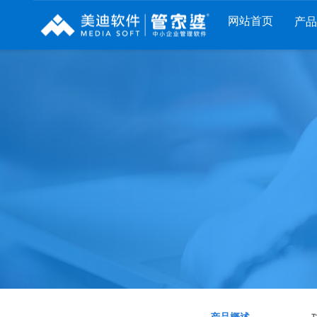
网站首页
产
列
财工贸系列
分销系列
服装系列
RP
管家婆工贸PRO
管家婆分销ERP A8
管家婆服装DRP
I
管家婆工贸M系列
管家婆分销ERP S3
管家婆服装net
煌
管家婆工贸ERP
管家婆分销ERP V3
管家婆服装SII
版
管家婆财贸C系列
管家婆分销ERP V1
管家婆服装普及
版
管家婆财贸双全
管家婆D9 SAAS
管家婆ishop SAA
柜
管家婆财务版