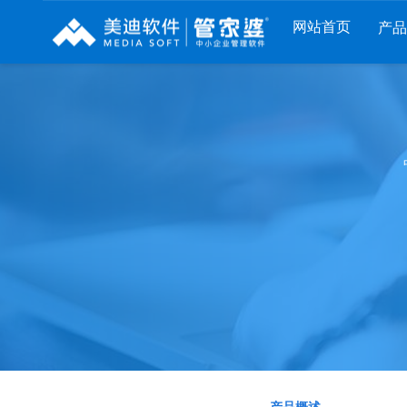
网站首页
产
列
财工贸系列
分销系列
服装系列
RP
管家婆工贸PRO
管家婆分销ERP A8
管家婆服装DRP
I
管家婆工贸M系列
管家婆分销ERP S3
管家婆服装net
煌
管家婆工贸ERP
管家婆分销ERP V3
管家婆服装SII
版
管家婆财贸C系列
管家婆分销ERP V1
管家婆服装普及
版
管家婆财贸双全
管家婆D9 SAAS
管家婆ishop SAA
柜
管家婆财务版