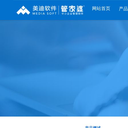
网站首页
产
列
财工贸系列
分销系列
服装系列
RP
管家婆工贸PRO
管家婆分销ERP A8
管家婆服装DRP
I
管家婆工贸M系列
管家婆分销ERP S3
管家婆服装net
煌
管家婆工贸ERP
管家婆分销ERP V3
管家婆服装SII
版
管家婆财贸C系列
管家婆分销ERP V1
管家婆服装普及
版
管家婆财贸双全
管家婆D9 SAAS
管家婆ishop SAA
柜
管家婆财务版