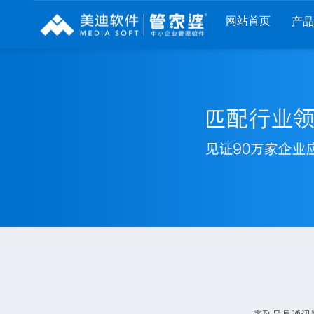
网站首页
产
列
财工贸系列
分销系列
服装系列
RP
管家婆工贸PRO
管家婆分销ERP A8
管家婆服装DRP
I
管家婆工贸M系列
管家婆分销ERP S3
管家婆服装net
煌
管家婆工贸ERP
管家婆分销ERP V3
管家婆服装SII
版
管家婆财贸C系列
管家婆分销ERP V1
管家婆服装普及
版
管家婆财贸双全
管家婆D9 SAAS
管家婆ishop SAA
柜
管家婆财务版