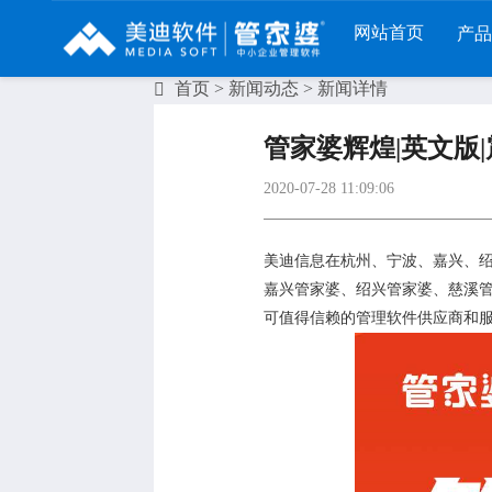
网站首页
产
首页
>
新闻动态
> 新闻详情
列
财工贸系列
分销系列
服装系列
管家婆辉煌|英文版
RP
管家婆工贸PRO
管家婆分销ERP A8
管家婆服装DRP
2020-07-28 11:09:06
I
管家婆工贸M系列
管家婆分销ERP S3
管家婆服装net
煌
管家婆工贸ERP
管家婆分销ERP V3
管家婆服装SII
美迪信息在杭州、宁波、嘉兴、
嘉兴管家婆、绍兴管家婆、慈溪
版
管家婆财贸C系列
管家婆分销ERP V1
管家婆服装普及
可值得信赖的管理软件供应商和服
版
管家婆财贸双全
管家婆D9 SAAS
管家婆ishop SAA
柜
管家婆财务版