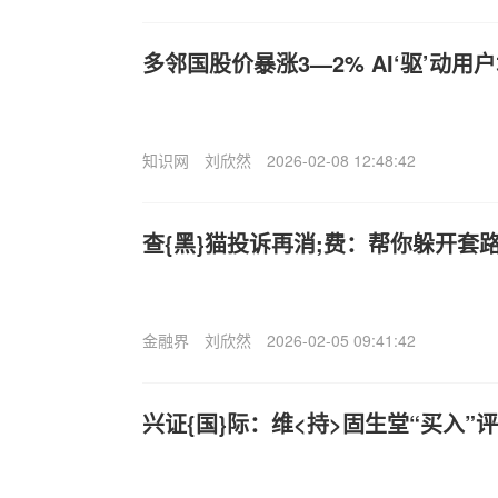
多邻国股价暴涨3—2% AI‘驱’动
知识网
刘欣然
2026-02-08 12:48:42
查{黑}猫投诉再消;费：帮你躲开套
金融界
刘欣然
2026-02-05 09:41:42
兴证{国}际：维<持>固生堂“买入”评