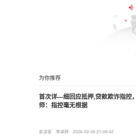
为你推荐
首次详—细回应抵押,贷款欺诈指控
师：指控毫无根据
宣讲家
李卓辉
2026-02-09 21:49:42