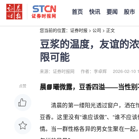
首页
快讯
要闻
股市
您当前的位置：
证券时报
>
公司
>
正文
豆浆的温度，友谊的浓
限可能
来源：证券时报网
作者：李卓辉
2026-02-10 
晨📘曦微露，豆香四溢——当性别
点赞
清晨的第一缕阳光透过窗户，洒在
豆香。这里没有“谁应该做”、“谁不应
情。当一群性格各异的男女生聚在一起