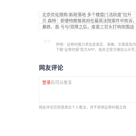
北京优化限购:新政落地 多个楼盘{“}活跃度”拉升
贝.森特：即便特朗普政府在最高法院案件中败诉
暴跌、首.亏与!双降之后，疫苗三巨头打响突围战
声明：证券时报力求信息真实、准确，文章提及内
下载“证券时报”官方APP，或关注官方微信公众
网友评论
登录
后可以发言
网友评论仅供其表达个人看法，并不表明证券时报立场