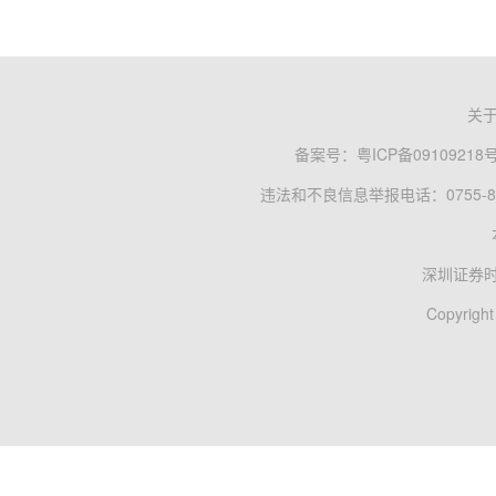
关
备案号：
粤ICP备09109218
违法和不良信息举报电话：0755-83
深圳证券
Copyright