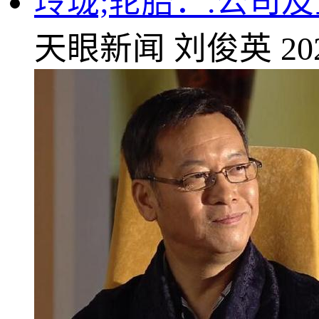
玲珑;轮胎：.公司
天眼新闻
刘俊英
20