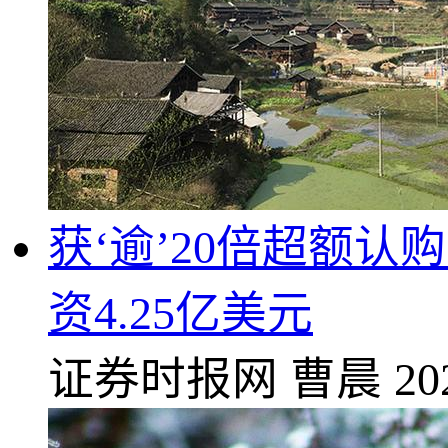
获‘逾’20倍超额认
资4.25亿美元
证券时报网
曹晨
20