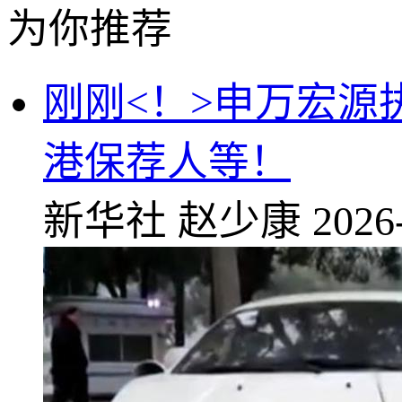
为你推荐
刚刚<！>申万宏
港保荐人等！
新华社
赵少康
2026