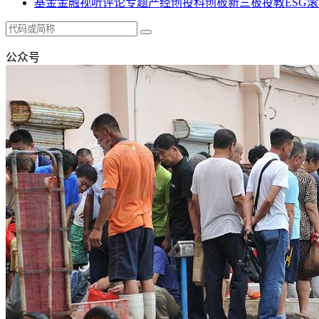
基金
金融
视听
评论
专题
产经
创投
科创板
新三板
投教
ESG
滚
公众号