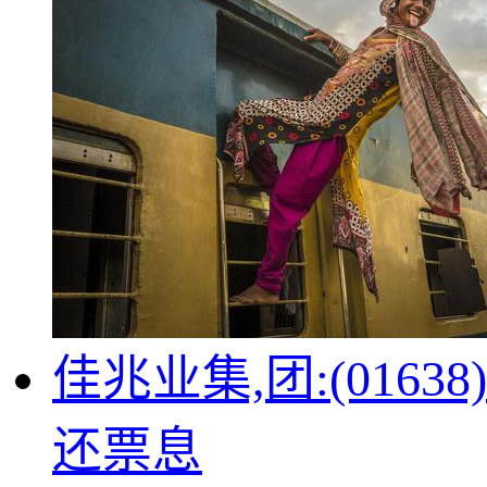
佳兆业集,团:(01
还票息