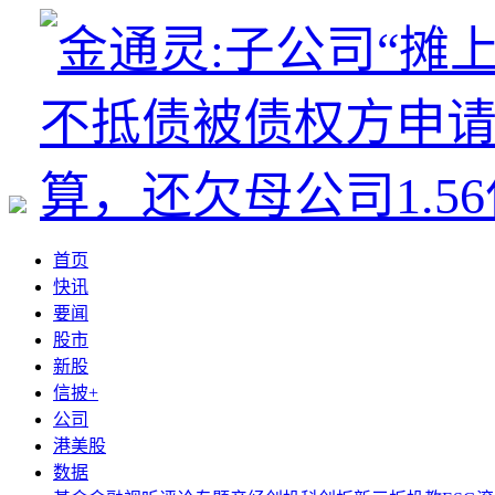
首页
快讯
要闻
股市
新股
信披+
公司
港美股
数据