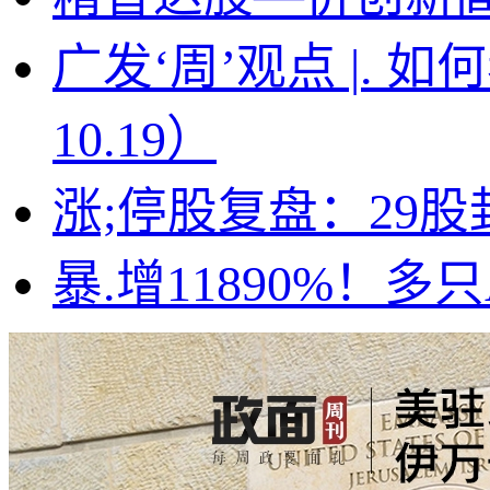
广发‘周’观点 |. 
10.19）
涨;停股复盘：29
暴.增11890%！