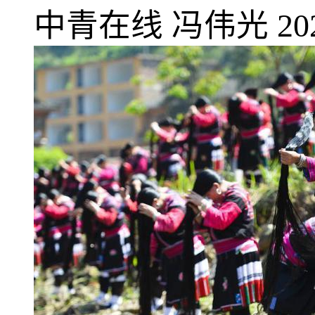
中青在线
冯伟光
20