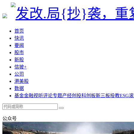
首页
快讯
要闻
股市
新股
信披+
公司
港美股
数据
基金
金融
视听
评论
专题
产经
创投
科创板
新三板
投教
ESG
滚
公众号