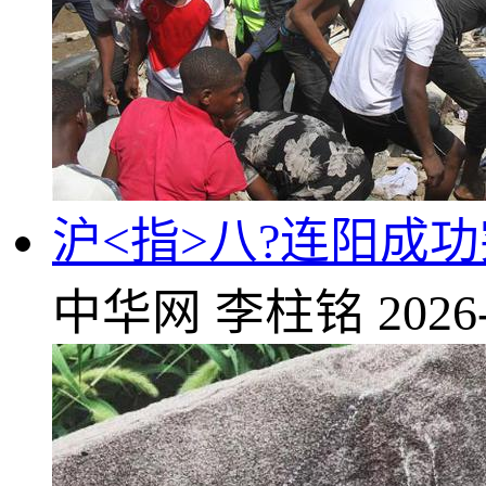
沪<指>八?连阳成
中华网
李柱铭
2026