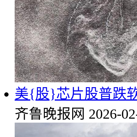
美{股}芯片股普跌
齐鲁晚报网
2026-02