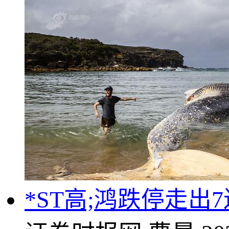
*ST高;鸿跌停走出