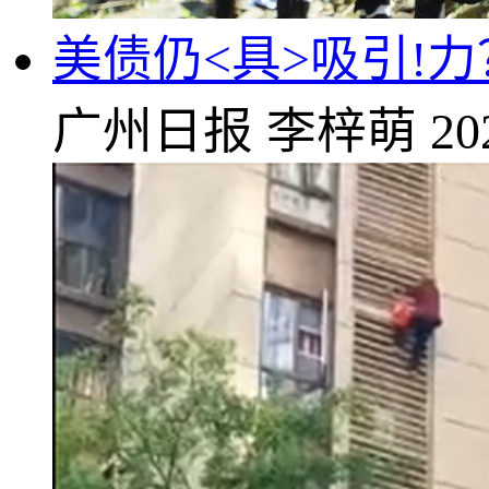
美债仍<具>吸引!
广州日报
李梓萌
20