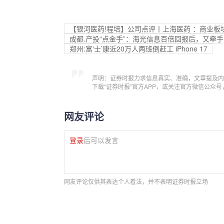
【银河医药!程培】公司点评丨上海医药 ：商业
成都.产投“点金手”：海光信息百倍回报后，又牵
郑州:富‘士’康近20万人两班倒赶工 iPhone 17
声明：证券时报力求信息真实、准确，文章提及内
下载“证券时报”官方APP，或关注官方微信公众
网友评论
登录
后可以发言
网友评论仅供其表达个人看法，并不表明证券时报立场