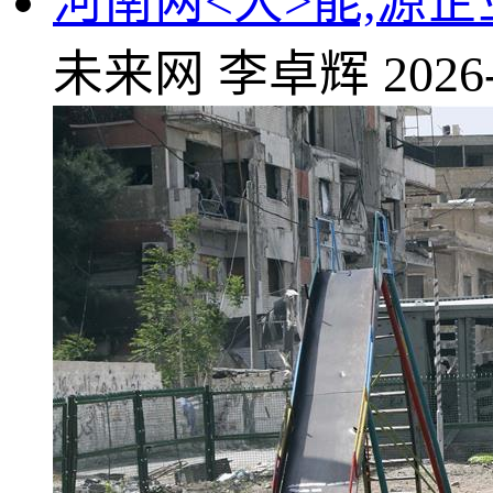
河南两<大>能,源
未来网
李卓辉
2026