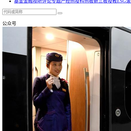
基金
金融
视听
评论
专题
产经
创投
科创板
新三板
投教
ESG
滚
公众号