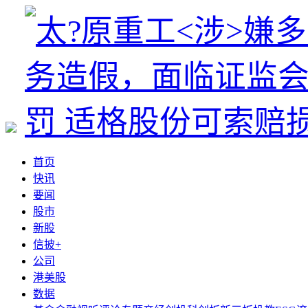
首页
快讯
要闻
股市
新股
信披+
公司
港美股
数据