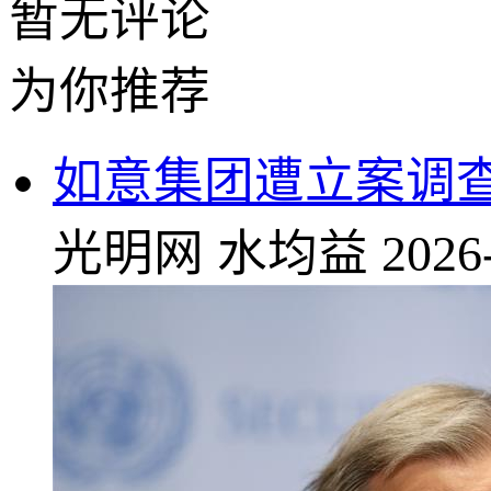
暂无评论
为你推荐
如意集团遭立案调查
光明网
水均益
2026