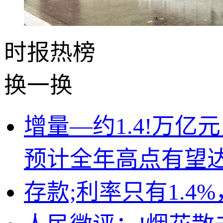
时报
热榜
换一换
增量—约1.4!万
预计全年高点有望达3
存款;利率只有1.4