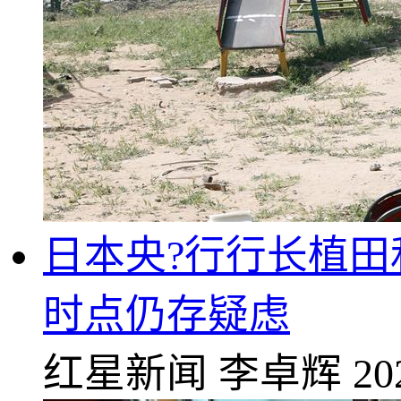
日本央?行行长植
时点仍存疑虑
红星新闻
李卓辉
20