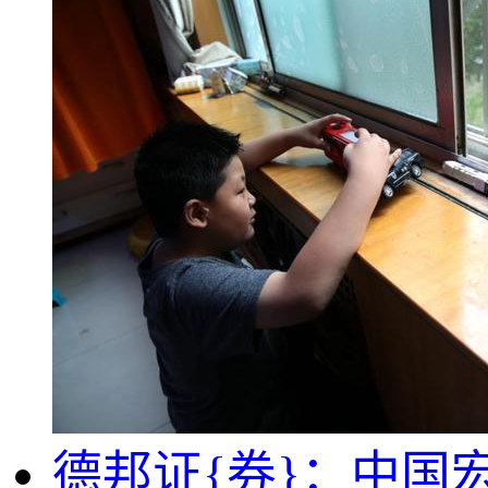
德邦证{券}：中国