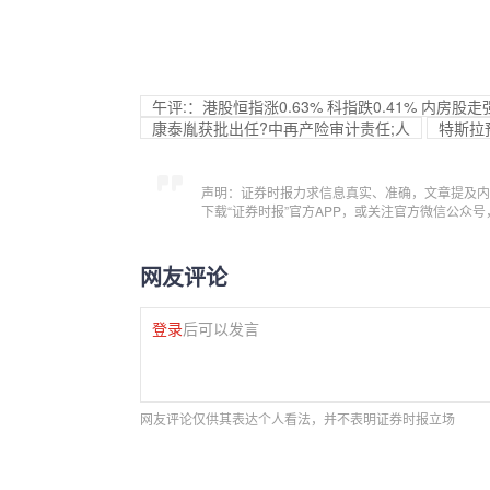
午评:：港股恒指涨0.63% 科指跌0.41% 内房股
康泰胤获批出任?中再产险审计责任;人
特斯拉
声明：证券时报力求信息真实、准确，文章提及内
下载“证券时报”官方APP，或关注官方微信公众
网友评论
登录
后可以发言
网友评论仅供其表达个人看法，并不表明证券时报立场