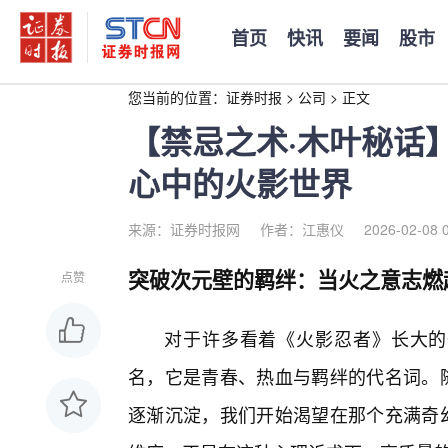
首页
快讯
要闻
股市
您当前的位置：
证券时报
>
公司
>
正文
【禁忌之术·木叶秘话
心中的火影世界
来源：证券时报网
作者：江惠仪
2026-02-08 
突破次元壁的羁绊：当火之意志燃
点赞
对于许多看着《火影忍者》长大的
名，它是青春、热血与羁绊的代名词。随
逐渐沉淀，我们开始渴望在那个充满奇幻