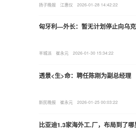
扬子晚报
江惠仪
2026-01-28 14:42:22
匈牙利—外长：暂无计划停止向乌克
羊城派
崔永元
2026-01-30 15:34:22
透景<生>命：聘任陈刚为副总经理
新民晚报
崔永元
2026-01-25 00:03:22
比亚迪1.3家海外工.厂，布局到了哪