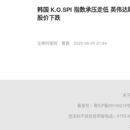
韩国 K.O.SPI 指数承压走低 英
股价下跌
证券时报网
曹晨
2025-08-05 21:44
关
备案号：
粤ICP备09109218
违法和不良信息举报电话：0755-83