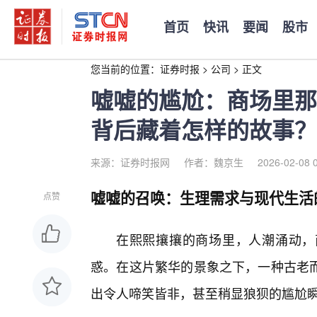
首页
快讯
要闻
股市
您当前的位置：
证券时报
>
公司
>
正文
嘘嘘的尴尬：商场里那
背后藏着怎样的故事？
来源：证券时报网
作者：魏京生
2026-02-08 
嘘嘘的召唤：生理需求与现代生活
点赞
在熙熙攘攘的商场里，人潮涌动，
惑。在这片繁华的景象之下，一种古老而
出令人啼笑皆非，甚至稍显狼狈的尴尬瞬