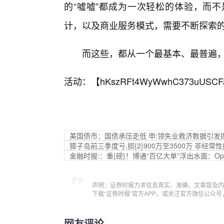
的“嘘嘘”都成为一次轻松的体验，而
计，以及商业服务模式，需要不断探索的
而这些，都从一个最基本、最普遍
活动：【
hKszRFt4WyWwhC373uUSCF
美国债市：国债承压走低 申:领失业救济数据引发
獐子岛前三季度亏,损{2}900万至3500万 非经
金融时报:：重{磅}！博通“百亿大单”浮出水面：O
声明：证券时报力求信息真实、准确，文章提及内
下载“证券时报”官方APP，或关注官方微信公众
网友评论