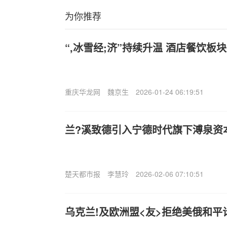
为你推荐
“,冰雪经;济”持续升温 酒店餐饮板
重庆华龙网
魏京生
2026-01-24 06:19:51
兰?溪致德引入宁德时代旗下溥泉资
楚天都市报
李慧玲
2026-02-06 07:10:51
乌克兰!及欧洲盟<友>拒绝美俄和平