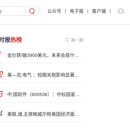
公众号
电子报
客户端
时报
热榜
换一换
金价跌!破3900美元，未来会是什么走势？
莱—克;电气 ：短期关税影响显著，全球供应链建设加速
中;国软件（600536）：中标国家税务总局广州市税务局采购项目，中标金额为148.90万元
美联,储,主席鲍威尔称美国经济面临“滞胀式”挑战 美股估值相对偏高