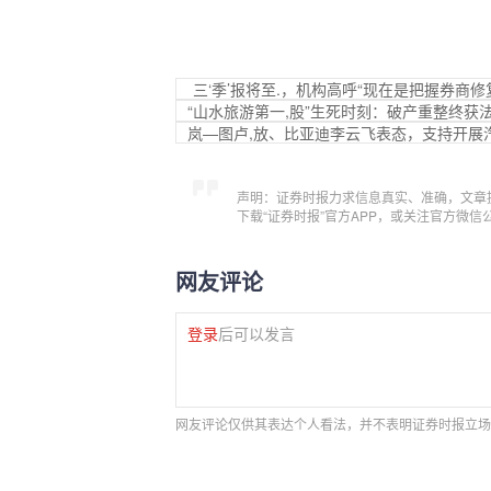
三‘季’报将至.，机构高呼“现在是把握券商修复
“山水旅游第一,股”生死时刻：破产重整终
岚—图卢,放、比亚迪李云飞表态，支持开展
声明：证券时报力求信息真实、准确，文章
下载“证券时报”官方APP，或关注官方微
网友评论
登录
后可以发言
网友评论仅供其表达个人看法，并不表明证券时报立场