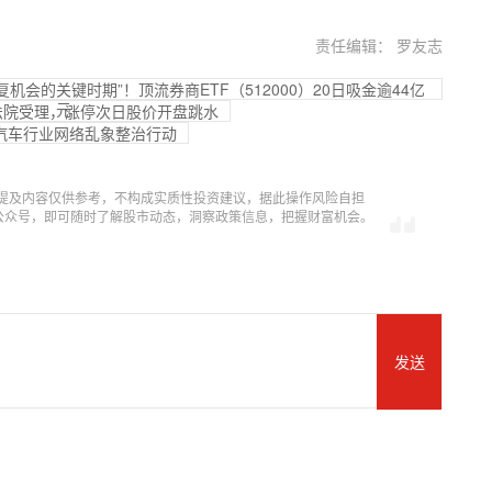
责任编辑： 罗友志
机会的关键时期”！顶流券商ETF（512000）20日吸金逾44亿
元
获法院受理，涨停次日股价开盘跳水
汽车行业网络乱象整治行动
提及内容仅供参考，不构成实质性投资建议，据此操作风险自担
信公众号，即可随时了解股市动态，洞察政策信息，把握财富机会。
发送