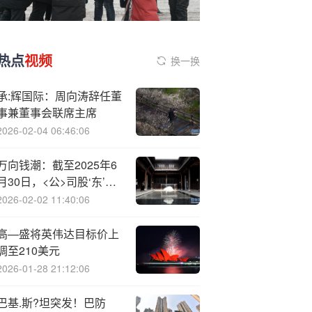
热点
视频
换一换
承:辉国际：周向涛辞任董
事兼董事会联席主席
2026-02-04 06:46:06
万向钱潮：截至2025年6
月30日，<公>司股‘东’户
数为14.69万户
2026-02-02 11:40:06
高—盛将英伟达目标价上
调至210美元
2026-01-28 21:12:06
巴基.斯?坦突发！巴防