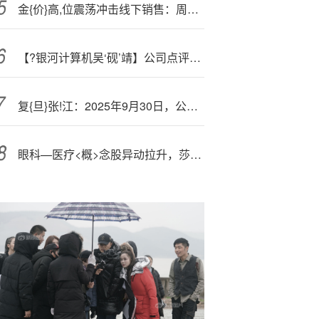
金{价}高,位震荡冲击线下销售：周大生加盟店一年减少611家
【?银河计算机吴‘砚’靖】公司点评丨科大讯飞 ：经营状况健康发展，AI赋能C端业务强劲增长
复{旦}张!江：2025年9月30日，公司股东总数21141户
眼科—医疗<概>念股异动拉升，莎普爱思涨停