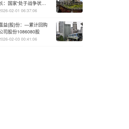
长：国家“处于战争状
态”！特朗普发出警告！
2026-02-01 06:37:06
黄金不宜追高？
嘉益{股}份：—累计回购
公司股份1086080股
2026-02-03 00:41:06