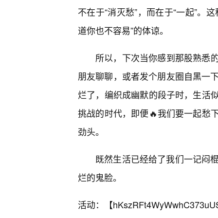
不在于“消灭愁”，而在于“一起”。
道你也不容易”的体谅。
所以，下次当你感到那股熟悉
朋友聊聊，或者发个朋友圈自黑一下
烂了，编织成幽默的段子时，生活
挑战的时代，即便🔥我们要一起愁
劲头。
既然生活已经给了我们一记闷棍
烂的鬼脸。
活动：【
hKszRFt4WyWwhC373uU