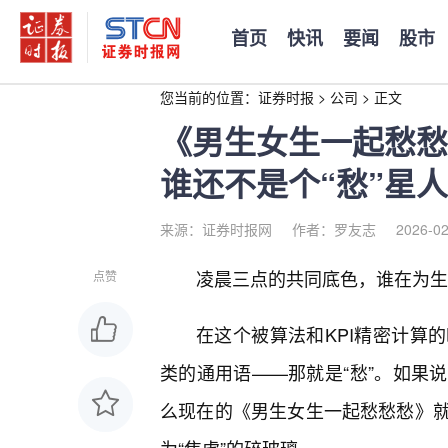
首页
快讯
要闻
股市
您当前的位置：
证券时报
>
公司
>
正文
《男生女生一起愁愁
谁还不是个“愁”星
来源：证券时报网
作者：罗友志
2026-02
凌晨三点的共同底色，谁在为生
点赞
在这个被算法和KPI精密计算
类的通用语——那就是“愁”。如果
么现在的《男生女生一起愁愁愁》