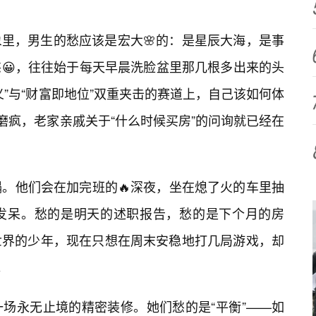
里，男生的愁应该是宏大🌸的：是星辰大海，是事
😀，往往始于每天早晨洗脸盆里那几根多出来的头
”与“财富即地位”双重夹击的赛道上，自己该如何体
磨疯，老家亲戚关于“什么时候买房”的问询就已经在
塌。他们会在加完班的🔥深夜，坐在熄了火的车里抽
气发呆。愁的是明天的述职报告，愁的是下个月的房
世界的少年，现在只想在周末安稳地打几局游戏，却
。
场永无止境的精密装修。她们愁的是“平衡”——如