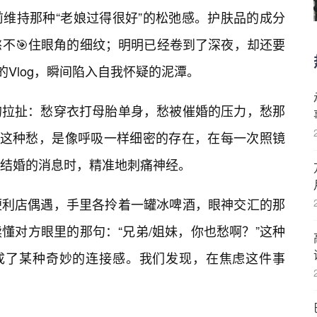
维持那种“老娘过得很好”的松弛感。护肤品的成分
愁不🎯住眼角的细纹；明明已经卷到了深夜，却还要
的Vlog，瞬间陷入自我怀疑的泥潭。
的拉扯：愁穿衣打母胎单身，愁被催婚的压力，愁那
。这种愁，是像呼吸一样细密的存在，在每一次照镜
结婚的消息时，精准地刺痛神经。
便利店偶遇，手里各拎着一罐冰啤酒，眼神交汇的那
懂对方眼里的那句：“兄弟/姐妹，你也愁啊？”这种
而成了某种奇妙的连接感。我们发现，在焦虑这件事