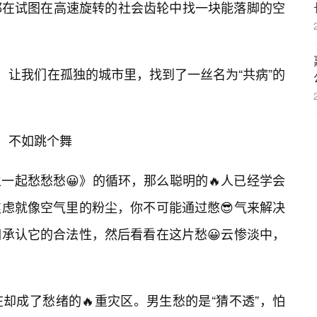
都在试图在高速旋转的社会齿轮中找一块能落脚的空
，让我们在孤独的城市里，找到了一丝名为“共病”的
掉，不如跳个舞
一起愁愁愁😀》的循环，那么聪明的🔥人已经学会
虑就像空气里的粉尘，你不可能通过憋😎气来解决
承认它的合法性，然后看看在这片愁😀云惨淡中，
却成了愁绪的🔥重灾区。男生愁的是“猜不透”，怕