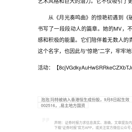
艺术风格和巨大的潜力。它不仅吸引了
从《月光奏鸣曲》的惊艳初遇到《
书写了一段段动人的篇章。她的MV，不
感和积极的能量。它们陪伴着无数人的
这个名字，也因此与“惊艳”二字，牢牢
活动：【
8cjVGdkyAuHwSRRkeCZXbTJ
泡泡;玛特被纳入香港恒生成份股，9月8日起生效
002516，,易主地方国资
声明：证券时报力求信息真实、准确，文章提及内
下载“证券时报”官方APP，或关注官方微信公众